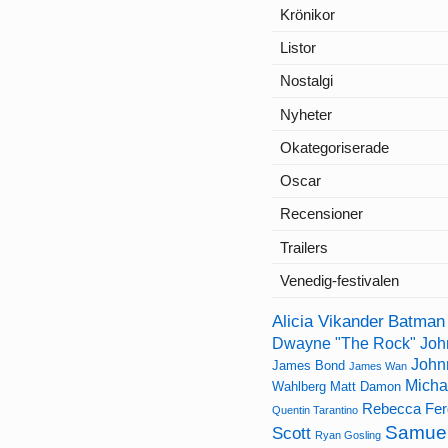
Krönikor
Listor
Nostalgi
Nyheter
Okategoriserade
Oscar
Recensioner
Trailers
Venedig-festivalen
Alicia Vikander
Batman
Dwayne "The Rock" Joh
John
James Bond
James Wan
Micha
Wahlberg
Matt Damon
Rebecca Fe
Quentin Tarantino
Samuel
Scott
Ryan Gosling