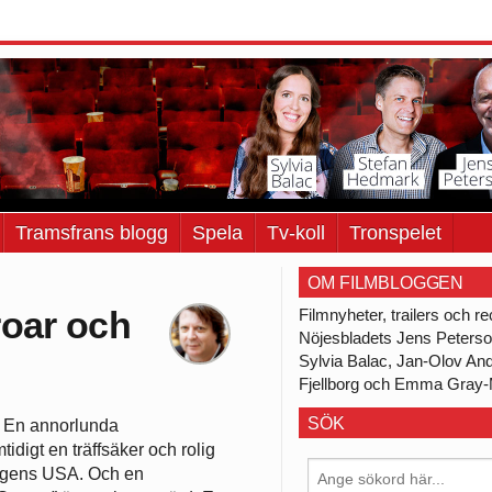
Tramsfrans blogg
Spela
Tv-koll
Tronspelet
OM FILMBLOGGEN
roar och
Filmnyheter, trailers och 
Nöjesbladets Jens Peters
Sylvia Balac, Jan-Olov An
Fjellborg och Emma Gray-
SÖK
En annorlunda
tidigt en träffsäker och rolig
dagens USA. Och en