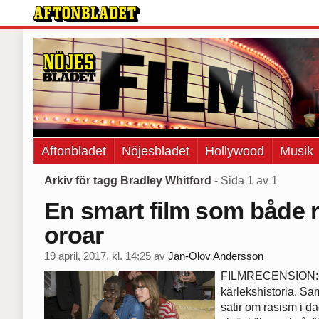
Aftonbladet
Nöjesbladet
Hollywood
Musik
Arkiv för tagg Bradley Whitford
- Sida 1 av 1
En smart film som både 
oroar
19 april, 2017, kl. 14:25
av
Jan-Olov Andersson
FILMRECENSION: 
kärlekshistoria. Sam
satir om rasism i 