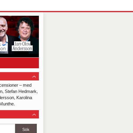
recensioner – med
on, Stefan Hedmark,
dersson, Karolina
Munthe.