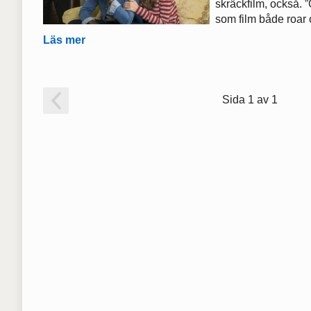
skräckfilm, också. 
som film både roar 
Läs mer
Sida 1 av 1