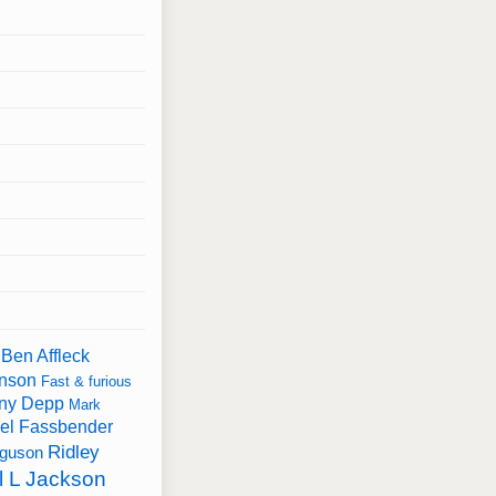
Ben Affleck
nson
Fast & furious
ny Depp
Mark
el Fassbender
Ridley
rguson
 L Jackson