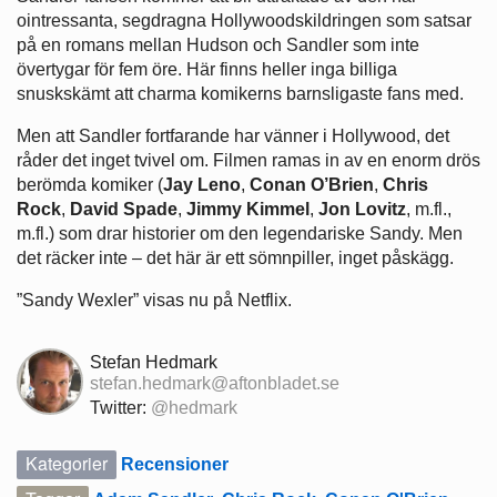
ointressanta, segdragna Hollywoodskildringen som satsar
på en romans mellan Hudson och Sandler som inte
övertygar för fem öre. Här finns heller inga billiga
snuskskämt att charma komikerns barnsligaste fans med.
Men att Sandler fortfarande har vänner i Hollywood, det
råder det inget tvivel om. Filmen ramas in av en enorm drös
berömda komiker (
Jay Leno
,
Conan O’Brien
,
Chris
Rock
,
David Spade
,
Jimmy Kimmel
,
Jon Lovitz
, m.fl.,
m.fl.) som drar historier om den legendariske Sandy. Men
det räcker inte – det här är ett sömnpiller, inget påskägg.
”Sandy Wexler” visas nu på Netflix.
Stefan Hedmark
stefan.hedmark@aftonbladet.se
Twitter:
@hedmark
Kategorier
Recensioner