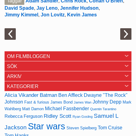
Taggar
Adam Sandler
,
Chris Rock
,
Conan O'Brien
,
David Spade
,
Jay Leno
,
Jennifer Hudson
,
Jimmy Kimmel
,
Jon Lovitz
,
Kevin James
OM FILMBLOGGEN
SÖK
ARKIV
KATEGORIER
Alicia Vikander
Batman
Ben Affleck
Dwayne "The Rock"
Johnson
Johnny Depp
Fast & furious
James Bond
Mark
James Wan
Michael Fassbender
Wahlberg
Matt Damon
Quentin Tarantino
Samuel L
Ridley Scott
Rebecca Ferguson
Ryan Gosling
Star wars
Jackson
Tom Cruise
Steven Spielberg
Tom Hanks