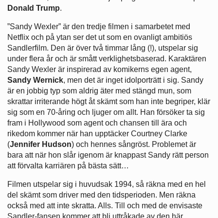
Donald Trump
.
”Sandy Wexler” är den tredje filmen i samarbetet med
Netflix och på ytan ser det ut som en ovanligt ambitiös
Sandlerfilm. Den är över två timmar lång (!), utspelar sig
under flera år och är smått verklighetsbaserad. Karaktären
Sandy Wexler är inspirerad av komikerns egen agent,
Sandy Wernick
, men det är inget idolporträtt i sig. Sandy
är en jobbig typ som aldrig äter med stängd mun, som
skrattar irriterande högt åt skämt som han inte begriper, klär
sig som en 70-åring och ljuger om allt. Han försöker ta sig
fram i Hollywood som agent och chansen till ära och
rikedom kommer när han upptäcker Courtney Clarke
(
Jennifer Hudson
) och hennes sångröst. Problemet är
bara att när hon slår igenom är knappast Sandy rätt person
att förvalta karriären på bästa sätt…
Filmen utspelar sig i huvudsak 1994, så räkna med en hel
del skämt som driver med den tidsperioden. Men räkna
också med att inte skratta. Alls. Till och med de envisaste
Sandler-fansen kommer att bli uttråkade av den här