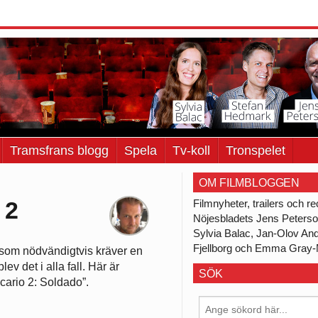
Tramsfrans blogg
Spela
Tv-koll
Tronspelet
OM FILMBLOGGEN
 2
Filmnyheter, trailers och 
Nöjesbladets Jens Peters
Sylvia Balac, Jan-Olov An
Fjellborg och Emma Gray-
m som nödvändigtvis kräver en
ev det i alla fall. Här är
SÖK
Sicario 2: Soldado”.