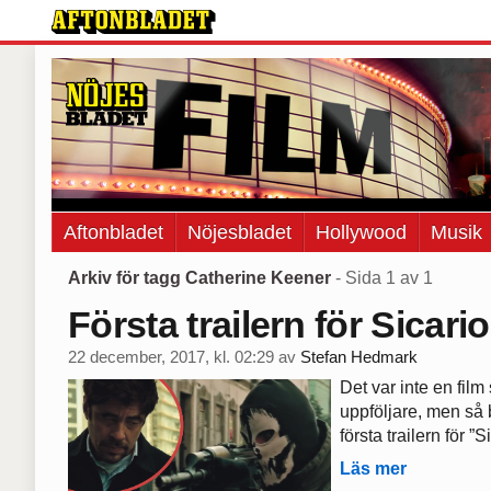
Aftonbladet
Nöjesbladet
Hollywood
Musik
Arkiv för tagg Catherine Keener
- Sida 1 av 1
Första trailern för Sicario
22 december, 2017, kl. 02:29
av
Stefan Hedmark
Det var inte en fil
uppföljare, men så bl
första trailern för ”
Läs mer