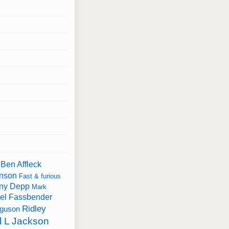
Ben Affleck
nson
Fast & furious
ny Depp
Mark
el Fassbender
Ridley
rguson
 L Jackson