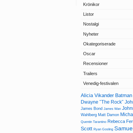
Krönikor
Listor
Nostalgi
Nyheter
Okategoriserade
Oscar
Recensioner
Trailers
Venedig-festivalen
Alicia Vikander
Batman
Dwayne "The Rock" Joh
John
James Bond
James Wan
Micha
Wahlberg
Matt Damon
Rebecca Fe
Quentin Tarantino
Samuel
Scott
Ryan Gosling