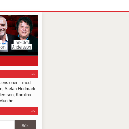
recensioner – med
on, Stefan Hedmark,
dersson, Karolina
Munthe.