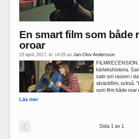
En smart film som både 
oroar
19 april, 2017, kl. 14:25
av
Jan-Olov Andersson
FILMRECENSION: 
kärlekshistoria. Sam
satir om rasism i 
skräckfilm, också. 
som film både roar 
Läs mer
Sida 1 av 1