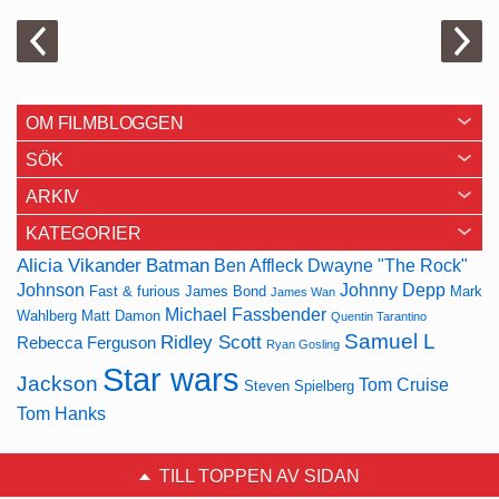
OM FILMBLOGGEN
SÖK
ARKIV
KATEGORIER
Alicia Vikander
Batman
Ben Affleck
Dwayne "The Rock"
Johnson
Johnny Depp
Fast & furious
James Bond
Mark
James Wan
Michael Fassbender
Wahlberg
Matt Damon
Quentin Tarantino
Samuel L
Ridley Scott
Rebecca Ferguson
Ryan Gosling
Star wars
Jackson
Tom Cruise
Steven Spielberg
Tom Hanks
TILL TOPPEN AV SIDAN