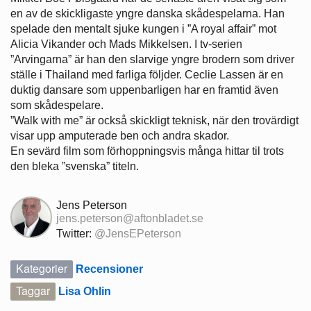
en av de skickligaste yngre danska skådespelarna. Han
spelade den mentalt sjuke kungen i ”A royal affair” mot
Alicia Vikander och Mads Mikkelsen. I tv-serien
”Arvingarna” är han den slarvige yngre brodern som driver
ställe i Thailand med farliga följder. Ceclie Lassen är en
duktig dansare som uppenbarligen har en framtid även
som skådespelare.
”Walk with me” är också skickligt teknisk, när den trovärdigt
visar upp amputerade ben och andra skador.
En sevärd film som förhoppningsvis många hittar til trots
den bleka ”svenska” titeln.
Jens Peterson
jens.peterson@aftonbladet.se
Twitter:
@JensEPeterson
Kategorier
Recensioner
Taggar
Lisa Ohlin