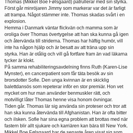
Thomas (Mikkel Boe Følsgaard) patrullerar med sin styrka.
Först går minröjaren Jimmy som markerar var det är farligt
att trampa. Något stämmer inte. Thomas skadas svårt i en
explosion.
Hemma i Danmark väntar flickvän och mamma som är
oroliga över Thomas övertygelse att han ska kunna gå igen
och återvända till striderna. Thomas har häftig humör, vill
inte ha någon hjälp och är besatt av att träna upp sin
styrka. Han är otålig och vill gå fortfare fram än vad läkarna
tycker är klokt.
På samma rehabiliteringsavdelning finns Ruth (Karen-Lise
Mynster), en cancerpatient som får täta besök av sin
brorsdotter Sofie. Den unga kvinnan är en skicklig
balettdansös som repeterar inför en stor premiär. Hon vet
mycket om hur man använder benmuskler rätt, och
motvilligt låter Thomas henne visa honom övningar.
Tiden går. Thomas lär sig använda sin proteser och tror att
han ska kunna återvända till Afghanistan. Han är ofta bitter
och ilsken. Sofie har sina egna problem att brottas med när
fastern blir allt sjukare och karriären kan bära till New York.
Mikkel Boe Følsgaard har de senaste åren visat sig som