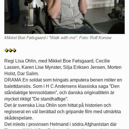
Mikkel Boe Følsgaard i ”Walk with me”. Foto: Rolf Konow
Regi Lisa Ohlin, med Mikkel Boe Følsgaard, Cecilie
Lassen, Karen Lise Mynster, Silja Eriksen Jensen, Morten
Holst, Dar Salim.
DRAMA En soldat som tvingats amputera benen möter en
balettdansös. Som i H C Andersens klassiska saga ”Den
ståndaktige tennsoldaten”, och danska originaltiteln är
mycket riktigt ”De standhaftige”.
Det är svenska Lisa Ohlin som hittat på historien och
regisserat en väl berättad och gripande film med utmärkta
skådespelare.
Det inleds i provinsen Helmand i södra Afghanistan där